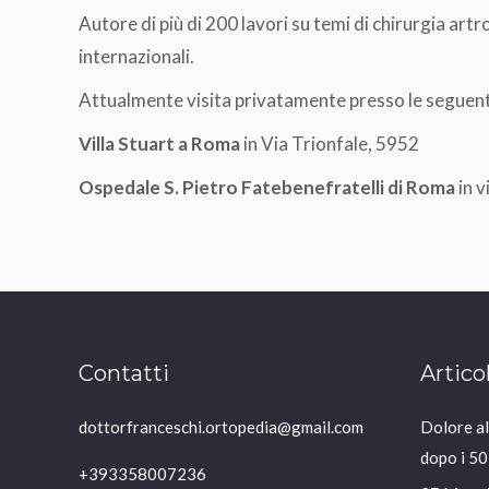
Autore di più di 200 lavori su temi di chirurgia artro
internazionali.
Attualmente visita privatamente presso le seguent
Villa Stuart a Roma
in Via Trionfale, 5952
Ospedale S. Pietro Fatebenefratelli di Roma
in v
Contatti
Artico
dottorfranceschi.ortopedia@gmail.com
Dolore all
dopo i 50
+393358007236