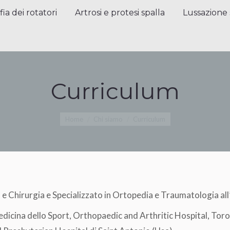
a dei rotatori
Artrosi e protesi spalla
Lussazione sp
fia dei rotatori
Artrosi e protesi spalla
Lussazione 
Curriculum
Tu sei qui:
Home
Chi siamo
Curriculum
a e Chirurgia e Specializzato in Ortopedia e Traumatologia all
Medicina dello Sport, Orthopaedic and Arthritic Hospital, Toro