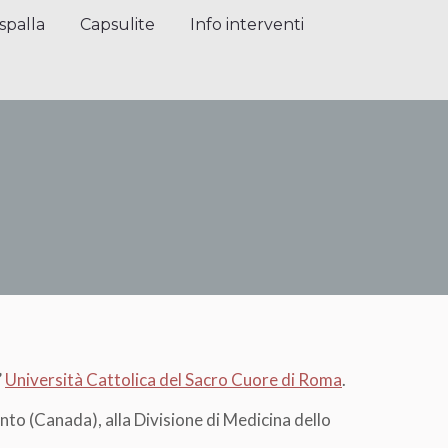
alla
Capsulite
Info interventi
Press
spalla
Capsulite
Info interventi
’
Università Cattolica del Sacro Cuore di Roma
.
nto (Canada), alla Divisione di Medicina dello