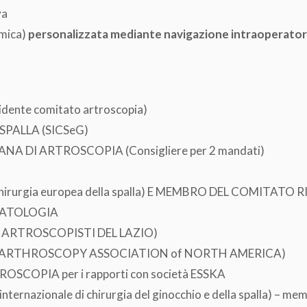
va
omica)
personalizzata mediante
navigazione intraoperatoria
ente comitato artroscopia)
SPALLA (SICSeG)
ANA DI ARTROSCOPIA (Consigliere per 2 mandati)
irurgia europea della spalla) E MEMBRO DEL COMITATO 
MATOLOGIA
ARTROSCOPISTI DEL LAZIO)
 (ARTHROSCOPY ASSOCIATION of NORTH AMERICA)
SCOPIA per i rapporti con società ESSKA
rnazionale di chirurgia del ginocchio e della spalla) –