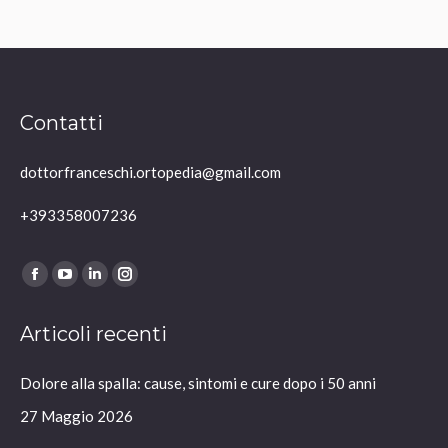
Contatti
dottorfranceschi.ortopedia@gmail.com
+393358007236
Ci puoi trovare su:
Facebook
YouTube
Linkedin
Instagram
page
page
page
page
Articoli recenti
opens
opens
opens
opens
in
in
in
in
Dolore alla spalla: cause, sintomi e cure dopo i 50 anni
new
new
new
new
window
window
window
window
27 Maggio 2026