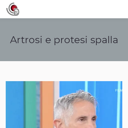
Navigation
Artrosi e protesi spalla
Tu sei qui: