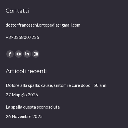
Contatti
dottorfranceschi.ortopedia@gmail.com
+393358007236
Ci puoi trovare su:
Facebook
YouTube
Linkedin
Instagram
page
page
page
page
Articoli recenti
opens
opens
opens
opens
in
in
in
in
Dolore alla spalla: cause, sintomi e cure dopo i 50 anni
new
new
new
new
window
window
window
window
27 Maggio 2026
La spalla questa sconosciuta
26 Novembre 2025