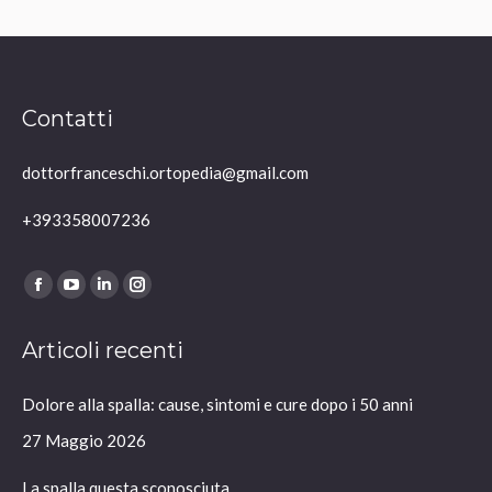
Contatti
dottorfranceschi.ortopedia@gmail.com
+393358007236
Ci puoi trovare su:
Facebook
YouTube
Linkedin
Instagram
page
page
page
page
Articoli recenti
opens
opens
opens
opens
in
in
in
in
Dolore alla spalla: cause, sintomi e cure dopo i 50 anni
new
new
new
new
window
window
window
window
27 Maggio 2026
La spalla questa sconosciuta