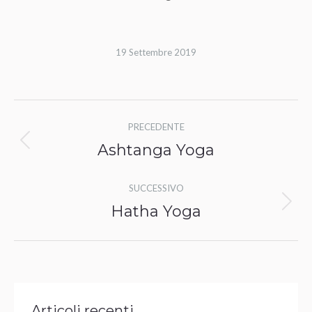
19 Settembre 2019
Album
PRECEDENTE
di
Ashtanga Yoga
Album
navigazione
precedente:
SUCCESSIVO
Hatha Yoga
Album
successivo:
Articoli recenti