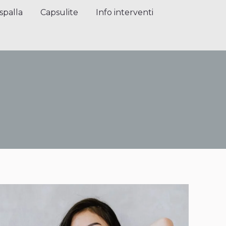
alla
Capsulite
Info interventi
Press
spalla
Capsulite
Info interventi