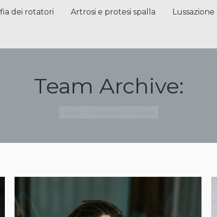
a dei rotatori
Artrosi e protesi spalla
Lussazione sp
fia dei rotatori
Artrosi e protesi spalla
Lussazione 
Team Archive:
Tu sei qui:
Home
Compagno di squadra