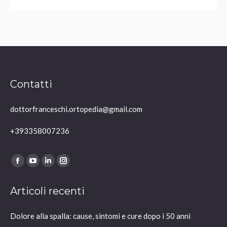
Contatti
dottorfranceschi.ortopedia@gmail.com
+393358007236
Ci puoi trovare su:
Facebook
YouTube
Linkedin
Instagram
page
page
page
page
Articoli recenti
opens
opens
opens
opens
in
in
in
in
Dolore alla spalla: cause, sintomi e cure dopo i 50 anni
new
new
new
new