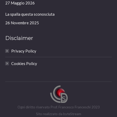
window
window
window
window
27 Maggio 2026
La spalla questa sconosciuta
26 Novembre 2025
Disclaimer
Privacy Policy
Cookies Policy
Ogni diritto riservato Prof. Francesco Franceschi 2023
Sito realizzato da
byteStream