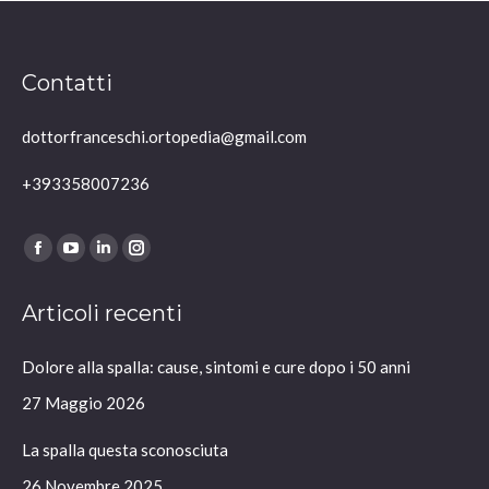
Contatti
dottorfranceschi.ortopedia@gmail.com
+393358007236
Ci puoi trovare su:
Facebook
YouTube
Linkedin
Instagram
page
page
page
page
Articoli recenti
opens
opens
opens
opens
in
in
in
in
Dolore alla spalla: cause, sintomi e cure dopo i 50 anni
new
new
new
new
window
window
window
window
27 Maggio 2026
La spalla questa sconosciuta
26 Novembre 2025