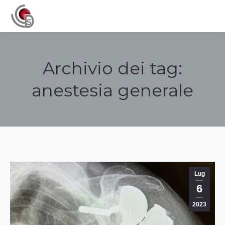
Navigation
Archivio dei tag:
anestesia generale
Tu sei qui:
Lug
6
2023