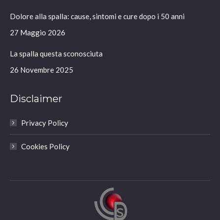
in
in
in
in
Dolore alla spalla: cause, sintomi e cure dopo i 50 anni
new
new
new
new
window
window
window
window
27 Maggio 2026
La spalla questa sconosciuta
26 Novembre 2025
Disclaimer
Privacy Policy
Cookies Policy