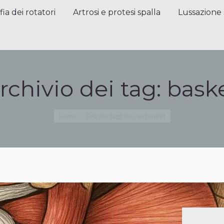
a dei rotatori
Artrosi e protesi spalla
Lussazione sp
fia dei rotatori
Artrosi e protesi spalla
Lussazione 
rchivio dei tag:
bask
Tu sei qui:
Home
Entrate taggate con basket