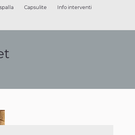
alla
Capsulite
Info interventi
Press
spalla
Capsulite
Info interventi
et