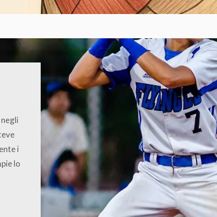
 negli
Steve
ente i
mpie lo