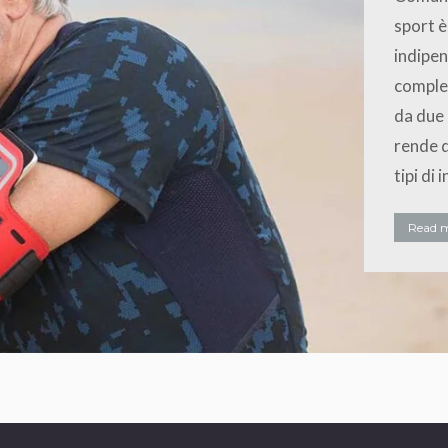
sport è
indipen
comples
da due 
rende q
tipi di 
Read 