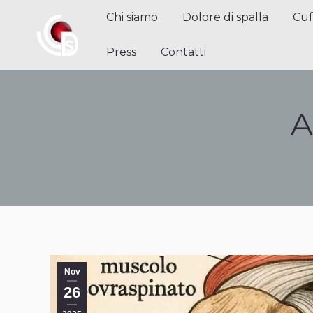
Chi siamo
Dolore di spalla
Cuffi
Chi siamo
Dolore di spalla
Cuf
Contatti
Press
Contatti
A
Nov
26