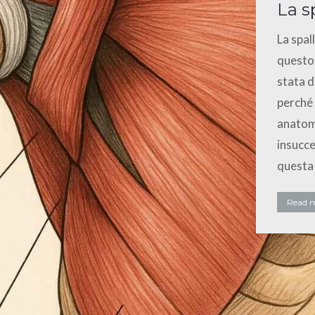
La s
La spal
questo 
stata d
perché 
anatomi
insucce
questa 
Read 