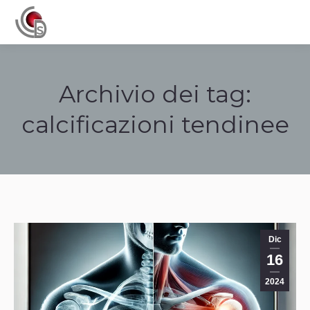
Navigation
Archivio dei tag:
calcificazioni tendinee
Tu sei qui:
Dic
16
2024