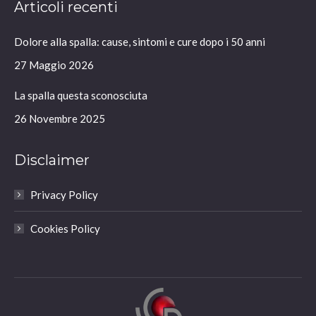
Articoli recenti
opens
opens
opens
opens
in
in
in
in
Dolore alla spalla: cause, sintomi e cure dopo i 50 anni
new
new
new
new
window
window
window
window
27 Maggio 2026
La spalla questa sconosciuta
26 Novembre 2025
Disclaimer
Privacy Policy
Cookies Policy