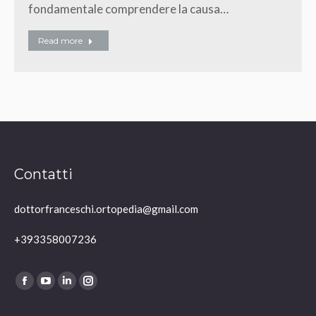
fondamentale comprendere la causa…
Read more
Contatti
dottorfranceschi.ortopedia@gmail.com
+393358007236
Ci puoi trovare su:
Facebook
YouTube
Linkedin
Instagram
page
page
page
page