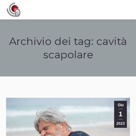
Navigation
Archivio dei tag:
cavità
scapolare
Tu sei qui:
Giu
1
2023