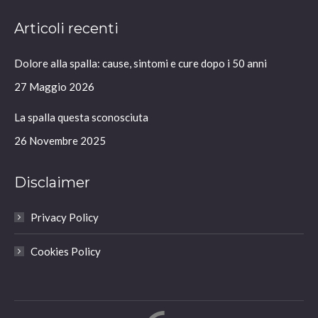
page
page
page
page
Articoli recenti
opens
opens
opens
opens
in
in
in
in
Dolore alla spalla: cause, sintomi e cure dopo i 50 anni
new
new
new
new
window
window
window
window
27 Maggio 2026
La spalla questa sconosciuta
26 Novembre 2025
Disclaimer
Privacy Policy
Cookies Policy