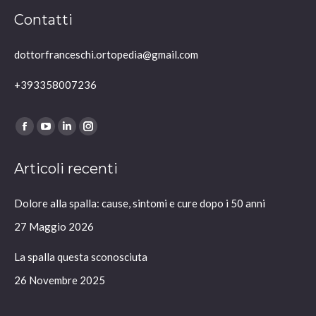
Contatti
dottorfranceschi.ortopedia@gmail.com
+393358007236
Ci puoi trovare su:
Facebook
YouTube
Linkedin
Instagram
page
page
page
page
Articoli recenti
opens
opens
opens
opens
in
in
in
in
Dolore alla spalla: cause, sintomi e cure dopo i 50 anni
new
new
new
new
window
window
window
window
27 Maggio 2026
La spalla questa sconosciuta
26 Novembre 2025