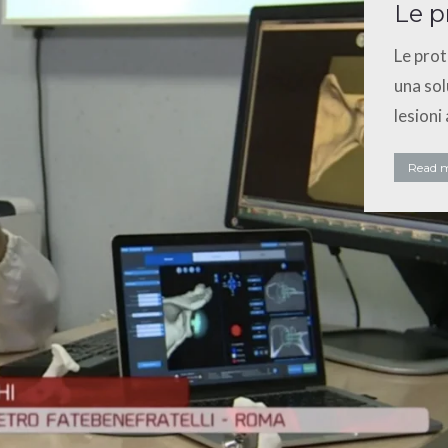
Le p
Le prot
una sol
lesioni
Read 