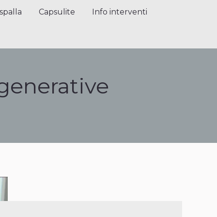
alla
Capsulite
Info interventi
Press
spalla
Capsulite
Info interventi
generative