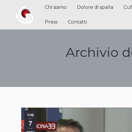
Chi siamo
Dolore di spalla
Cuffi
Chi siamo
Dolore di spalla
Cuf
Contatti
Press
Contatti
Archivio d
Lug
7