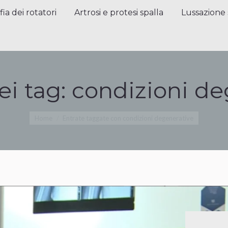
a dei rotatori
Artrosi e protesi spalla
Lussazione sp
fia dei rotatori
Artrosi e protesi spalla
Lussazione 
ei tag:
condizioni de
Tu sei qui:
Home
Entrate taggate con condizioni degenerative