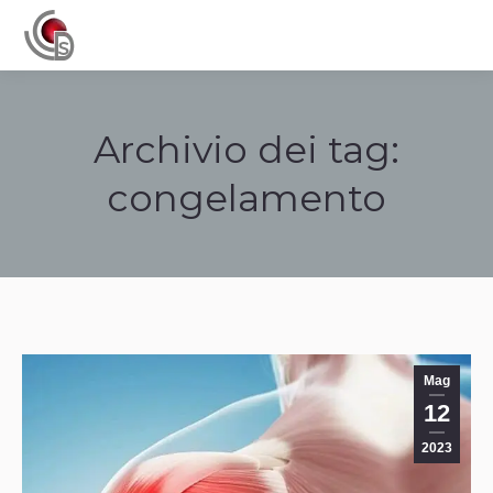
Navigation
Archivio dei tag:
congelamento
Tu sei qui:
Mag
12
2023