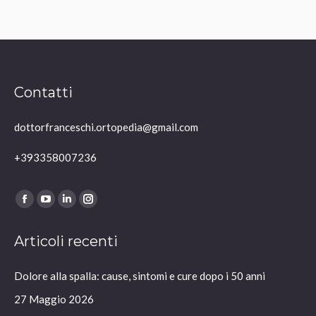
Contatti
dottorfranceschi.ortopedia@gmail.com
+393358007236
Ci puoi trovare su:
Facebook
YouTube
Linkedin
Instagram
page
page
page
page
Articoli recenti
opens
opens
opens
opens
in
in
in
in
Dolore alla spalla: cause, sintomi e cure dopo i 50 anni
new
new
new
new
window
window
window
window
27 Maggio 2026