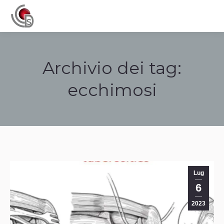
Navigation
Archivio dei tag:
ecchimosi
Tu sei qui:
Lug
6
2023