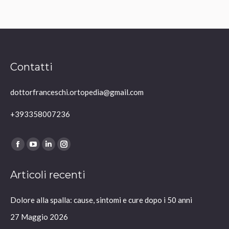
Contatti
dottorfranceschi.ortopedia@gmail.com
+393358007236
Ci puoi trovare su:
Facebook
YouTube
Linkedin
Instagram
page
page
page
page
Articoli recenti
opens
opens
opens
opens
in
in
in
in
Dolore alla spalla: cause, sintomi e cure dopo i 50 anni
new
new
new
new
window
window
window
window
27 Maggio 2026