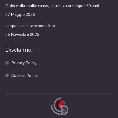
in
in
in
in
Dolore alla spalla: cause, sintomi e cure dopo i 50 anni
new
new
new
new
window
window
window
window
27 Maggio 2026
La spalla questa sconosciuta
26 Novembre 2025
Disclaimer
Privacy Policy
Cookies Policy