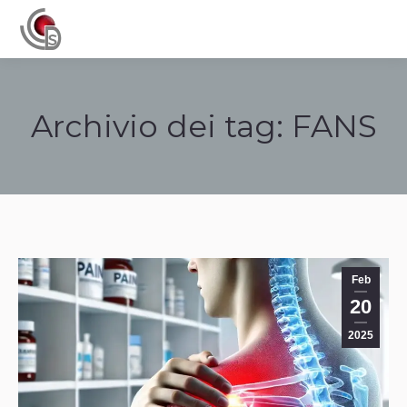
Navigation
Archivio dei tag:
FANS
Tu sei qui:
Feb
20
2025