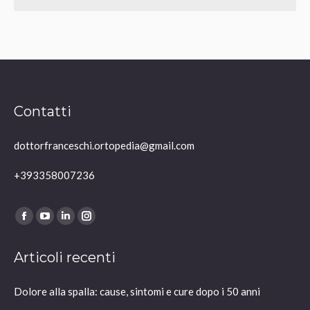
Contatti
dottorfranceschi.ortopedia@gmail.com
+393358007236
Ci puoi trovare su:
Facebook
YouTube
Linkedin
Instagram
page
page
page
page
Articoli recenti
opens
opens
opens
opens
in
in
in
in
Dolore alla spalla: cause, sintomi e cure dopo i 50 anni
new
new
new
new