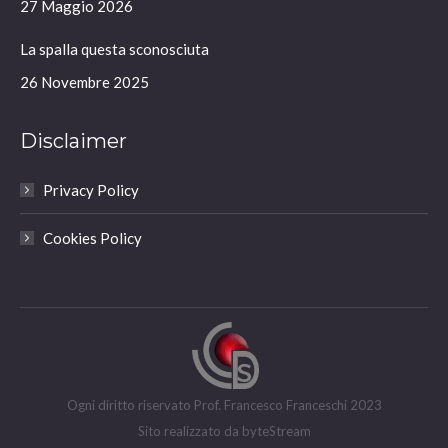
window
window
window
window
27 Maggio 2026
La spalla questa sconosciuta
26 Novembre 2025
Disclaimer
Privacy Policy
Cookies Policy
Ogni diritto riservato Prof. Francesco Franceschi 2023
Sito realizzato da
byteStream