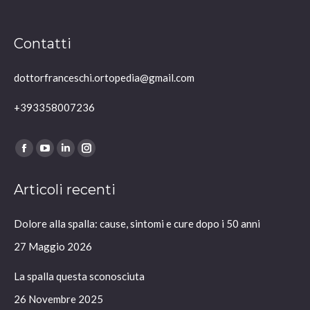
Contatti
dottorfranceschi.ortopedia@gmail.com
+393358007236
Ci puoi trovare su:
Facebook
YouTube
Linkedin
Instagram
page
page
page
page
Articoli recenti
opens
opens
opens
opens
in
in
in
in
Dolore alla spalla: cause, sintomi e cure dopo i 50 anni
new
new
new
new
window
window
window
window
27 Maggio 2026
La spalla questa sconosciuta
26 Novembre 2025