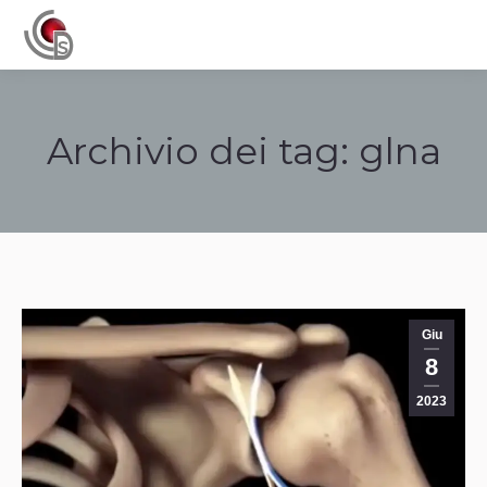
Navigation
Archivio dei tag:
glna
Tu sei qui:
Giu
8
2023