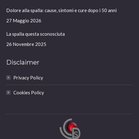
in
in
in
in
Dolore alla spalla: cause, sintomi e cure dopo i 50 anni
new
new
new
new
window
window
window
window
27 Maggio 2026
La spalla questa sconosciuta
26 Novembre 2025
Disclaimer
Privacy Policy
Cookies Policy