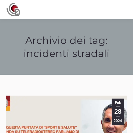
Navigation
Archivio dei tag:
incidenti stradali
Tu sei qui:
Feb
28
2024