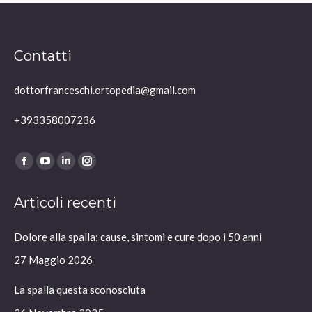
Contatti
dottorfranceschi.ortopedia@gmail.com
+393358007236
Ci puoi trovare su:
Facebook
YouTube
Linkedin
Instagram
page
page
page
page
Articoli recenti
opens
opens
opens
opens
in
in
in
in
Dolore alla spalla: cause, sintomi e cure dopo i 50 anni
new
new
new
new
window
window
window
window
27 Maggio 2026
La spalla questa sconosciuta