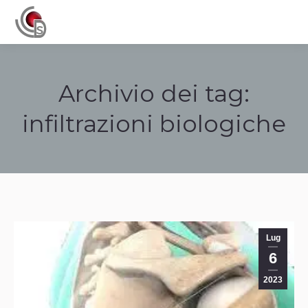
Navigation
Archivio dei tag:
infiltrazioni biologiche
Tu sei qui:
Lug
6
2023