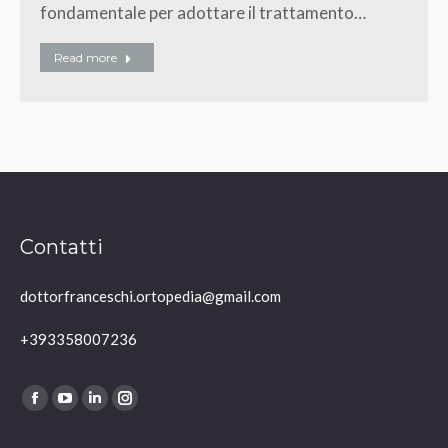
fondamentale per adottare il trattamento…
Read more
Contatti
dottorfranceschi.ortopedia@gmail.com
+393358007236
Ci puoi trovare su:
Facebook
YouTube
Linkedin
Instagram
page
page
page
page