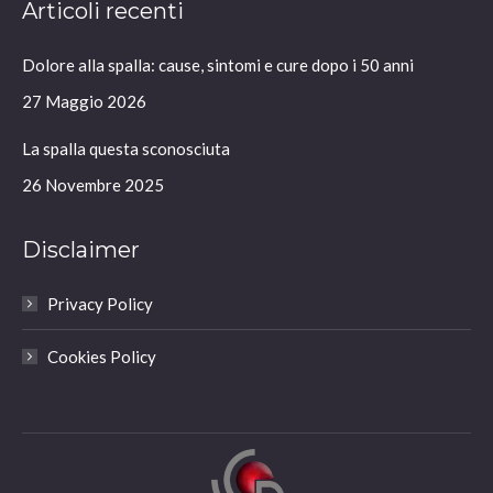
Articoli recenti
opens
opens
opens
opens
in
in
in
in
Dolore alla spalla: cause, sintomi e cure dopo i 50 anni
new
new
new
new
window
window
window
window
27 Maggio 2026
La spalla questa sconosciuta
26 Novembre 2025
Disclaimer
Privacy Policy
Cookies Policy