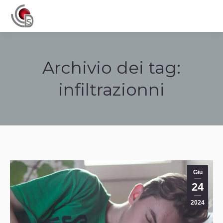
Navigation
Archivio dei tag:
infiltrazionni
Tu sei qui:
Giu
24
2024