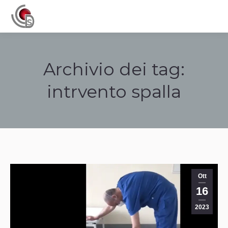
Navigation
Archivio dei tag:
intrvento spalla
Tu sei qui:
Ott
16
2023