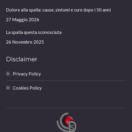
in
in
in
in
Dolore alla spalla: cause, sintomi e cure dopo i 50 anni
new
new
new
new
window
window
window
window
27 Maggio 2026
La spalla questa sconosciuta
26 Novembre 2025
Disclaimer
Privacy Policy
Cookies Policy