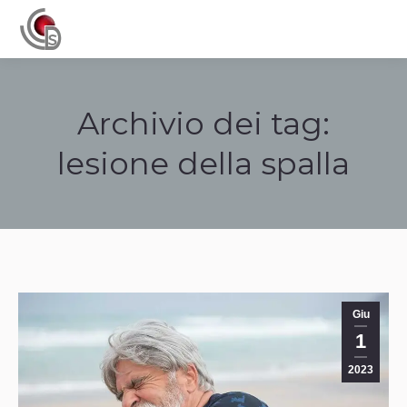
Navigation
Archivio dei tag:
lesione della spalla
Tu sei qui:
Giu
1
2023