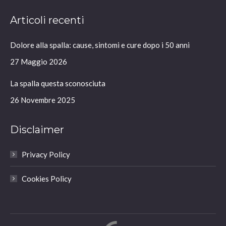
page
page
page
page
Articoli recenti
opens
opens
opens
opens
in
in
in
in
Dolore alla spalla: cause, sintomi e cure dopo i 50 anni
new
new
new
new
window
window
window
window
27 Maggio 2026
La spalla questa sconosciuta
26 Novembre 2025
Disclaimer
Privacy Policy
Cookies Policy