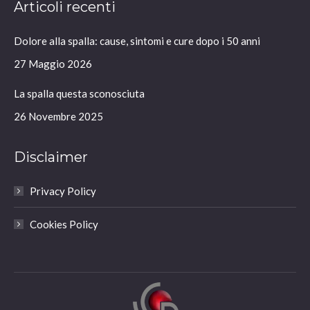
Articoli recenti
opens
opens
opens
opens
in
in
in
in
Dolore alla spalla: cause, sintomi e cure dopo i 50 anni
new
new
new
new
window
window
window
window
27 Maggio 2026
La spalla questa sconosciuta
26 Novembre 2025
Disclaimer
Privacy Policy
Cookies Policy