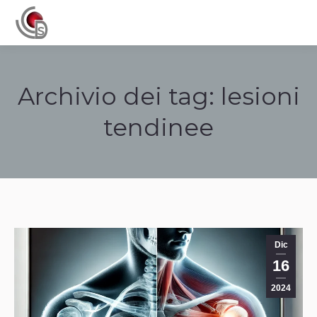
Navigation
Archivio dei tag:
lesioni
tendinee
Tu sei qui:
Dic
16
2024