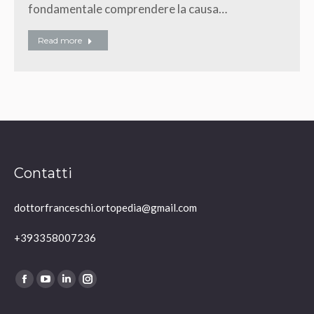
fondamentale comprendere la causa…
Read more
Contatti
dottorfranceschi.ortopedia@gmail.com
+393358007236
Ci puoi trovare su:
Facebook
YouTube
Linkedin
Instagram
page
page
page
page