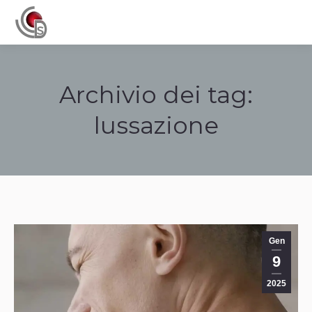
Navigation
Archivio dei tag:
lussazione
Tu sei qui:
Gen
9
2025