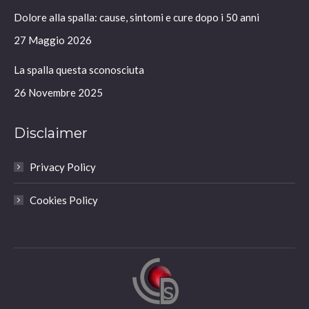
in
in
in
in
Dolore alla spalla: cause, sintomi e cure dopo i 50 anni
new
new
new
new
window
window
window
window
27 Maggio 2026
La spalla questa sconosciuta
26 Novembre 2025
Disclaimer
Privacy Policy
Cookies Policy