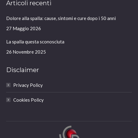
Articoli recenti
opens
opens
opens
opens
in
in
in
in
Dolore alla spalla: cause, sintomi e cure dopo i 50 anni
new
new
new
new
window
window
window
window
27 Maggio 2026
La spalla questa sconosciuta
26 Novembre 2025
Disclaimer
Privacy Policy
Cookies Policy