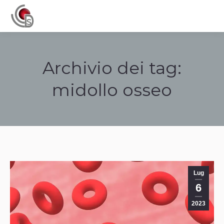
Navigation
Archivio dei tag:
midollo osseo
Tu sei qui:
Lug
6
2023