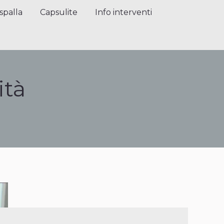
alla
Capsulite
Info interventi
Press
spalla
Capsulite
Info interventi
ità