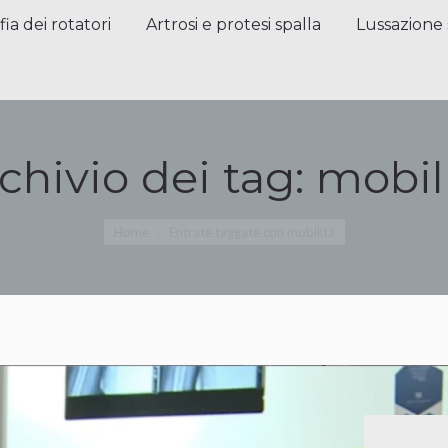
a dei rotatori
Artrosi e protesi spalla
Lussazione sp
fia dei rotatori
Artrosi e protesi spalla
Lussazione 
chivio dei tag:
mobil
Tu sei qui:
Home
Entrate taggate con mobilità