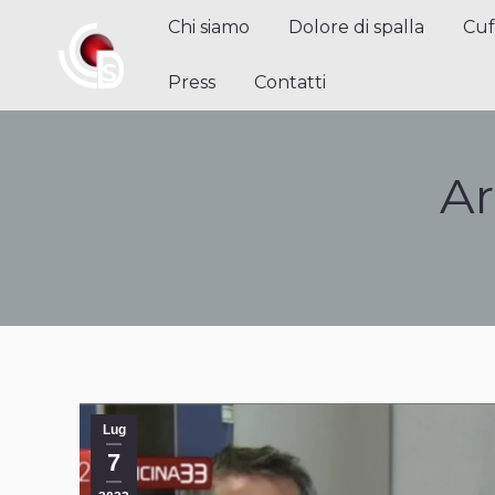
Chi siamo
Dolore di spalla
Cuffi
Chi siamo
Dolore di spalla
Cuf
Contatti
Press
Contatti
Ar
Lug
7