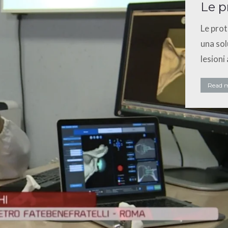
Le p
Le prot
una sol
lesioni
Read 