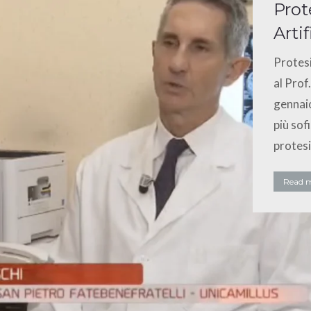
Prot
Artif
Protesi
al Prof
gennai
più sof
protesi
Read 