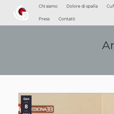
Chi siamo
Dolore di spalla
Cuffi
Chi siamo
Dolore di spalla
Cuf
Contatti
Press
Contatti
Ar
Gen
8