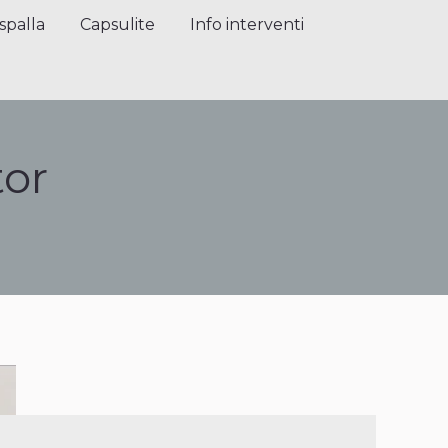
alla
Capsulite
Info interventi
Press
spalla
Capsulite
Info interventi
or