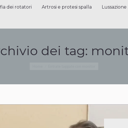
a dei rotatori
Artrosi e protesi spalla
Lussazione sp
fia dei rotatori
Artrosi e protesi spalla
Lussazione 
chivio dei tag:
monit
Tu sei qui:
Home
Entrate taggate con monitor