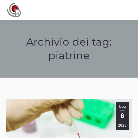
Navigation
Archivio dei tag:
piatrine
Tu sei qui:
Lug
6
2023