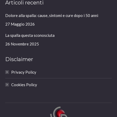
Articoli recenti
opens
opens
opens
opens
in
in
in
in
Dolore alla spalla: cause, sintomi e cure dopo i 50 anni
new
new
new
new
window
window
window
window
27 Maggio 2026
La spalla questa sconosciuta
26 Novembre 2025
Disclaimer
Privacy Policy
Cookies Policy