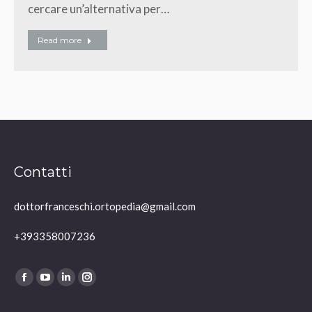
cercare un’alternativa per…
Read more
Contatti
dottorfranceschi.ortopedia@gmail.com
+393358007236
Ci puoi trovare su:
Facebook
YouTube
Linkedin
Instagram
page
page
page
page