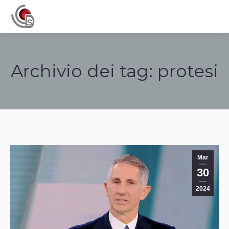
Navigation
Archivio dei tag:
protesi
Tu sei qui:
Mar
30
2024