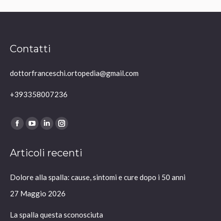
Contatti
dottorfranceschi.ortopedia@gmail.com
+393358007236
Ci puoi trovare su:
Facebook
YouTube
Linkedin
Instagram
page
page
page
page
Articoli recenti
opens
opens
opens
opens
in
in
in
in
Dolore alla spalla: cause, sintomi e cure dopo i 50 anni
new
new
new
new
window
window
window
window
27 Maggio 2026
La spalla questa sconosciuta