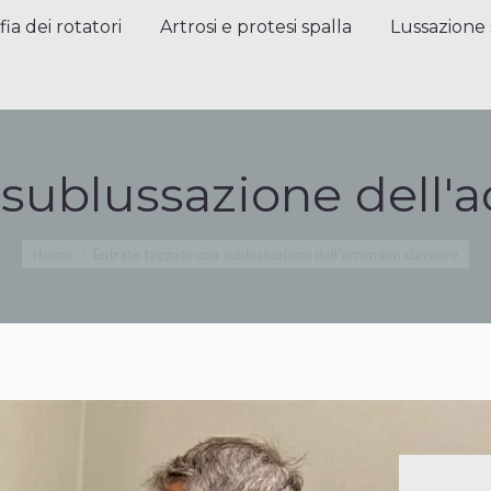
a dei rotatori
Artrosi e protesi spalla
Lussazione sp
fia dei rotatori
Artrosi e protesi spalla
Lussazione 
:
sublussazione dell'
Tu sei qui:
Home
Entrate taggate con sublussazione dell'acromion claveare