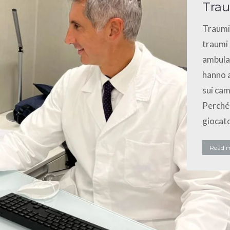
Trau
Traumi 
traumi 
ambulat
hanno 
sui cam
Perché 
giocato
Read 