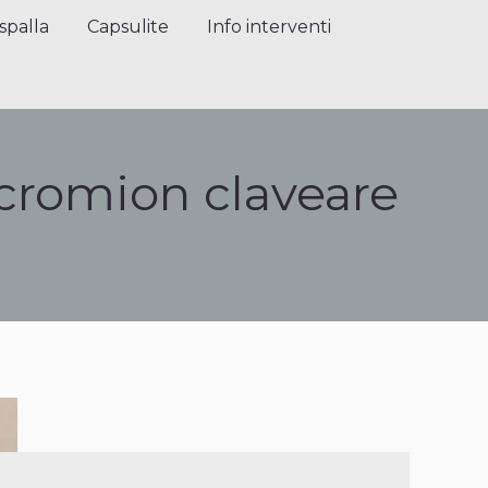
alla
Capsulite
Info interventi
Press
spalla
Capsulite
Info interventi
acromion claveare