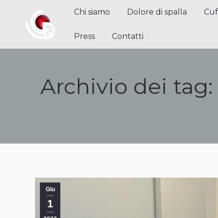
Chi siamo
Dolore di spalla
Cuffi
Chi siamo
Dolore di spalla
Cuf
Contatti
Press
Contatti
Archivio dei tag
Giu
1