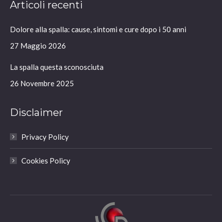
Articoli recenti
opens
opens
opens
opens
in
in
in
in
Dolore alla spalla: cause, sintomi e cure dopo i 50 anni
new
new
new
new
window
window
window
window
27 Maggio 2026
La spalla questa sconosciuta
26 Novembre 2025
Disclaimer
Privacy Policy
Cookies Policy