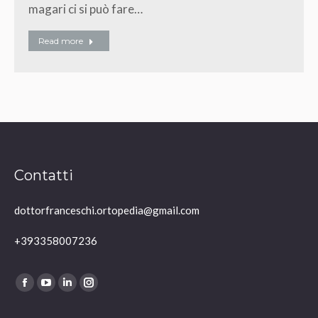
magari ci si può fare…
Read more
Contatti
dottorfranceschi.ortopedia@gmail.com
+393358007236
Ci puoi trovare su:
Facebook
YouTube
Linkedin
Instagram
page
page
page
page