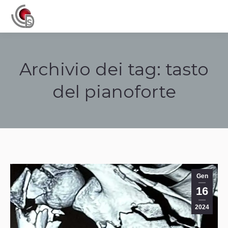
Navigation
Archivio dei tag:
tasto
del pianoforte
Tu sei qui:
Gen
16
2024