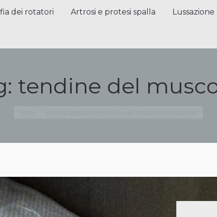
a dei rotatori
Artrosi e protesi spalla
Lussazione sp
fia dei rotatori
Artrosi e protesi spalla
Lussazione 
g:
tendine del musco
Tu sei qui:
Home
Entrate taggate con tendine del muscolo sovraspinato