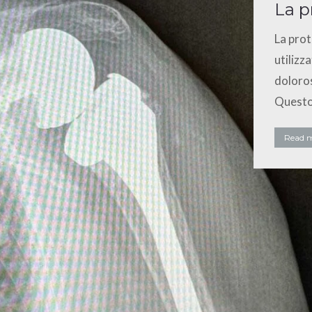
La p
La prot
utilizz
doloros
Questo 
Read 