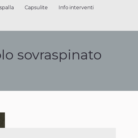
alla
Capsulite
Info interventi
Press
spalla
Capsulite
Info interventi
lo sovraspinato