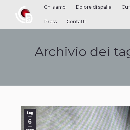
Chi siamo
Dolore di spalla
Cuffi
Chi siamo
Dolore di spalla
Cuf
Contatti
Press
Contatti
Archivio dei ta
Lug
6