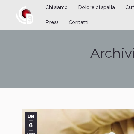
Chi siamo
Dolore di spalla
Cuffi
Chi siamo
Dolore di spalla
Cuf
Contatti
Press
Contatti
Archiv
Lug
6