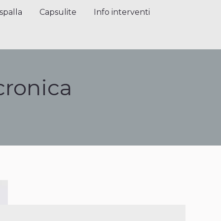
alla
Capsulite
Info interventi
Press
spalla
Capsulite
Info interventi
cronica