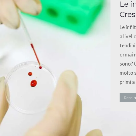
Le in
Cres
Le infil
a livel
tendini
ormai m
sono? C
molto s
primi a
Read 