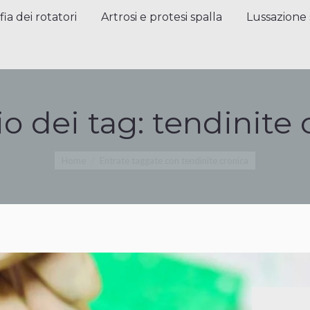
a dei rotatori
Artrosi e protesi spalla
Lussazione sp
fia dei rotatori
Artrosi e protesi spalla
Lussazione 
io dei tag:
tendinite 
Tu sei qui:
Home
Entrate taggate con tendinite cronica