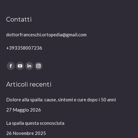
Contatti
dottorfranceschi.ortopedia@gmail.com
+393358007236
Ci puoi trovare su:
Facebook
YouTube
Linkedin
Instagram
page
page
page
page
Articoli recenti
opens
opens
opens
opens
in
in
in
in
Dolore alla spalla: cause, sintomi e cure dopo i 50 anni
new
new
new
new
window
window
window
window
27 Maggio 2026
La spalla questa sconosciuta
26 Novembre 2025