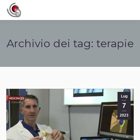
Navigation
Archivio dei tag:
terapie
Tu sei qui:
Lug
7
2023