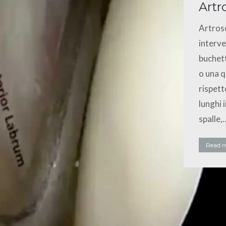
Artr
Artrosc
interve
buchett
o una q
rispett
lunghi 
spalle,
Read 