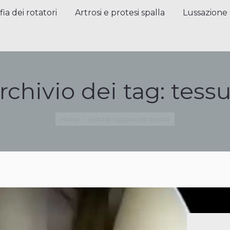
a dei rotatori
Artrosi e protesi spalla
Lussazione sp
fia dei rotatori
Artrosi e protesi spalla
Lussazione 
rchivio dei tag:
tessu
Tu sei qui:
Home
Entrate taggate con tessuti