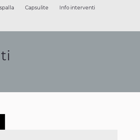
alla
Capsulite
Info interventi
Press
spalla
Capsulite
Info interventi
ti