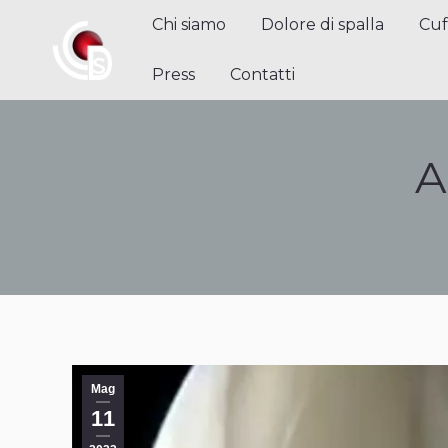
Chi siamo
Dolore di spalla
Cuffi
Chi siamo
Dolore di spalla
Cuf
Contatti
Press
Contatti
A
Mag
11