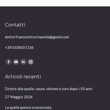
Contatti
dottorfranceschi.ortopedia@gmail.com
+393358007236
Ci puoi trovare su:
Facebook
YouTube
Linkedin
Instagram
page
page
page
page
Articoli recenti
opens
opens
opens
opens
in
in
in
in
Dolore alla spalla: cause, sintomi e cure dopo i 50 anni
new
new
new
new
window
window
window
window
27 Maggio 2026
La spalla questa sconosciuta