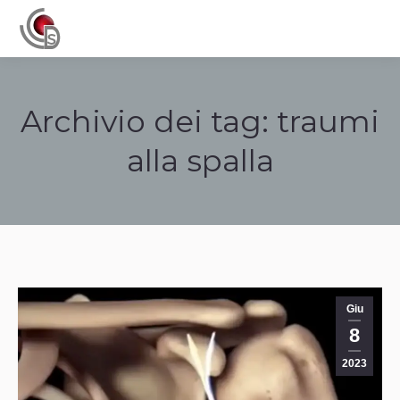
Navigation
Archivio dei tag:
traumi
alla spalla
Tu sei qui:
Giu
8
2023