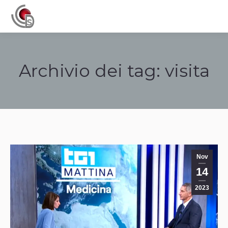
Navigation
Archivio dei tag:
visita
Tu sei qui:
Nov
14
2023