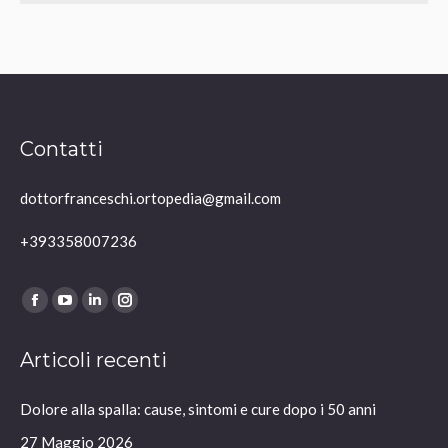
Contatti
dottorfranceschi.ortopedia@gmail.com
+393358007236
Ci puoi trovare su:
Facebook
YouTube
Linkedin
Instagram
page
page
page
page
Articoli recenti
opens
opens
opens
opens
in
in
in
in
Dolore alla spalla: cause, sintomi e cure dopo i 50 anni
new
new
new
new
window
window
window
window
27 Maggio 2026