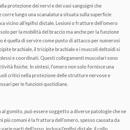
alla protezione dei nervi e dei vasi sanguigni che
e corre lungo una scanalatura situata sulla superficie
a vicino all’epifisi distale. Lesioni o fratture dell’omero
solo per la mobilità del braccio ma anche per la funzione
ro è quella di servire come punto di attacco per numerosi
pite brachiale, il tricipite brachiale e i muscoli deltoidi si
lessi e coordinati. Questi collegamenti muscolari sono
tività fisiche. In sintesi, l’omero non solo fornisce una
oli critici nella protezione delle strutture nervose e
essari per le funzioni quotidiane.
la al gomito, può essere soggetto a diverse patologie che ne
i più comuni è la frattura dell’omero, spesso causata da
rie parti dell’osso, inclusa l’epifisi distale, il collo