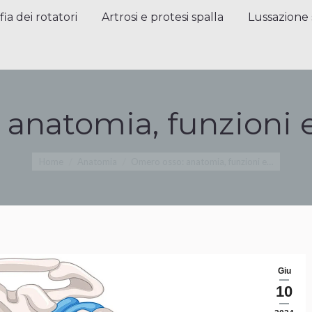
a dei rotatori
Artrosi e protesi spalla
Lussazione sp
fia dei rotatori
Artrosi e protesi spalla
Lussazione 
anatomia, funzioni 
Tu sei qui:
Home
Anatomia
Omero osso: anatomia, funzioni e…
Giu
10