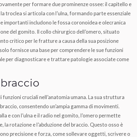
nuovamente per formare due prominenze ossee: il capitello e
re la troclea si articola con l’ulna, formando parte essenziale
re importanti includono le fossa coronoidea e olecranica
ne del gomito. Il collo chirurgico dell’omero, situato
to critico per le fratture a causa della sua posizione
 solo fornisce una base per comprendere le sue funzioni
le per diagnosticare e trattare patologie associate come
 braccio
di funzioni cruciali nell’anatomia umana. La sua struttura
al braccio, consentendo un’ampia gamma di movimenti.
alla e con l’ulna e il radio nel gomito, l’omero permette
, la rotazione e l’abduzione del braccio. Questo osso è
ono precisione e forza, come sollevare oggetti, scrivere o