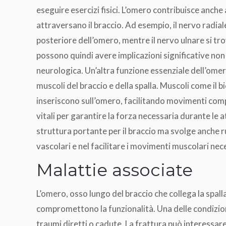
eseguire esercizi fisici. L’omero contribuisce anche 
attraversano il braccio. Ad esempio, il nervo radial
posteriore dell’omero, mentre il nervo ulnare si trov
possono quindi avere implicazioni significative non 
neurologica. Un’altra funzione essenziale dell’ome
muscoli del braccio e della spalla. Muscoli come il bici
inseriscono sull’omero, facilitando movimenti comp
vitali per garantire la forza necessaria durante le at
struttura portante per il braccio ma svolge anche ru
vascolari e nel facilitare i movimenti muscolari nec
Malattie associate
L’omero, osso lungo del braccio che collega la spal
compromettono la funzionalità. Una delle condizion
traumi diretti o cadute. La frattura può interessare va