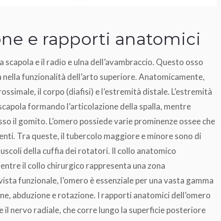
ne e rapporti anatomici
 la scapola e il radio e ulna dell’avambraccio. Questo osso
ia nella funzionalità dell’arto superiore. Anatomicamente,
prossimale, il corpo (diafisi) e l’estremità distale. L’estremità
scapola formando l’articolazione della spalla, mentre
 presso il gomito. L’omero possiede varie prominenze ossee che
nti. Tra queste, il tubercolo maggiore e minore sono di
scoli della cuffia dei rotatori. Il collo anatomico
mentre il collo chirurgico rappresenta una zona
vista funzionale, l’omero è essenziale per una vasta gamma
ione, abduzione e rotazione. I rapporti anatomici dell’omero
il nervo radiale, che corre lungo la superficie posteriore