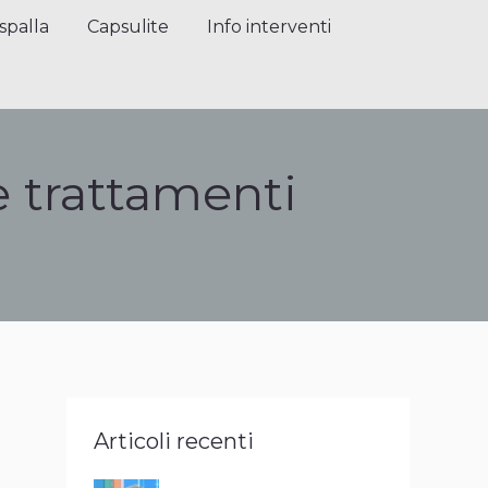
alla
Capsulite
Info interventi
Press
spalla
Capsulite
Info interventi
e trattamenti
Articoli recenti