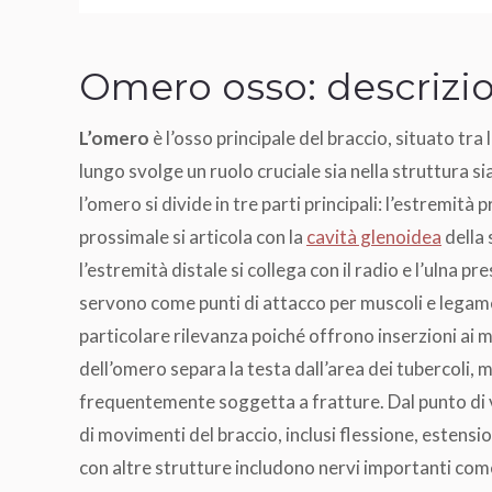
Omero osso: descrizio
L’omero
è l’osso principale del braccio, situato tra
lungo svolge un ruolo cruciale sia nella struttura s
l’omero si divide in tre parti principali: l’estremità 
prossimale si articola con la
cavità glenoidea
della 
l’estremità distale si collega con il radio e l’ulna
servono come punti di attacco per muscoli e legame
particolare rilevanza poiché offrono inserzioni ai mu
dell’omero separa la testa dall’area dei tubercoli, 
frequentemente soggetta a fratture. Dal punto di 
di movimenti del braccio, inclusi flessione, estens
con altre strutture includono nervi importanti come 