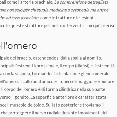
pali come l’arteria brachiale.
La comprensione dettagliata
ale non solo per chi studia medicina o ortopedia ma anche
che ad esso associate
, come le fratture o le lesioni
te queste strutture permette interventi clinici più precisi
ll’omero
cipale del braccio, estendendosi dalla spalla al gomito.
cipali: l’estremità prossimale, il corpo (diafisi) e l’estremità
ola con la scapola, formando l’articolazione gleno-omerale
ll’omero, il collo anatomico e i tubercoli maggiore e minore
Il corpo dell’omero è di forma cilindrica nella sua parte
erso il gomito. La superficie anteriore è caratterizzata
sce il muscolo deltoide. Sul lato posteriore troviamo il
e che proteggere il nervo radiale durante i movimenti del