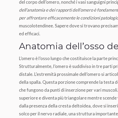
del corpo dell’omero, nonché i vasi sanguigni princi
dell’anatomia e dei rapporti dell’omero è fondament
per affrontare efficacemente le condizioni patologi
muscolotendinee. Sapere dove si trovano precisamen
ed efficaci.
Anatomia dell’osso de
L’omero è l’osso lungo che costituisce la parte prin
Strutturalmente, l’omero è suddiviso in tre parti prin
distale. L’estremità prossimale dell’omero si artic
della spalla. Questa porzione comprende la testa de
che fungono da punti di inserzione per vari muscoli. 
superiore e diventa più triangolare mentre scende v
dalla presenza della cresta deltoidea, dove si inseri
solco per il nervo radiale, una struttura important