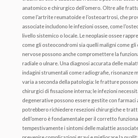
anatomico e chirurgico dell’omero. Oltre alle frat
come l’artrite reumatoide e l’osteoartrosi, che pr
associate includono le infezioni ossee, come l’oste
livello sistemico o locale. Le neoplasie ossee rappr
come gli osteocondromi sia quelli maligni come gli
nervose possono anche compromettere la funzionalit
radiale o ulnare. Una diagnosi accurata delle malatt
indagini strumentali come radiografie, risonanze 
varia a seconda della patologia: le fratture posson
chirurgici di fissazione interna; le infezioni necessi
degenerative possono essere gestite con farmaci 
potrebbero richiedere resezioni chirurgiche e tratta
dell’omero è fondamentale per il corretto funziona
tempestivamente i sintomi delle malattie associate
prevenire complicazioni gravi e migliorare la qualità