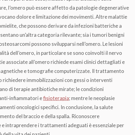
ture, l’omero può essere affetto da patologie degenerative
ovocano dolore e limitazione dei movimenti. Altre malattie
omielite, che possono derivare da infezioni batteriche a
esentano un’altra categoria rilevante; sia i tumori benigni
 osteosarcomi possono svilupparsi nell’omero. Le lesioni
à dell’omero, in particolare se sono coinvolti il nervo
ie associate all’omero richiede esami clinici dettagliati e
magnetiche e tomografie computerizzate. Il trattamento
o richiedere immobilizzazioni con gessi o interventi
tano di terapie antibiotiche mirate; le condizioni
anti-infiammatori e
fisioterapia
; mentre le neoplasie
menti oncologici specifici. In conclusione, la salute
mento del braccio e della spalla. Riconoscere
 e intraprendere i trattamenti adeguati è essenziale per
 della vita dei pazienti.