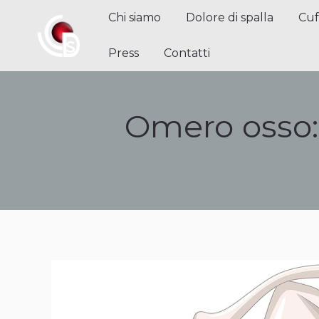
Chi siamo
Dolore di spalla
Cuffi
Chi siamo
Dolore di spalla
Cuf
Contatti
Press
Contatti
Omero osso: 