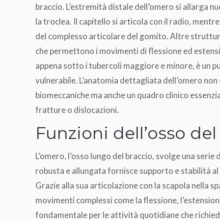
braccio. L’estremità distale dell’omero si allarga 
la troclea. Il capitello si articola con il radio, ment
del complesso articolare del gomito. Altre struttu
che permettono i movimenti di flessione ed estensio
appena sotto i tubercoli maggiore e minore, è un pun
vulnerabile. L’anatomia dettagliata dell’omero non
biomeccaniche ma anche un quadro clinico essenzia
fratture o dislocazioni.
Funzioni dell’osso del
L’omero, l’osso lungo del braccio, svolge una serie 
robusta e allungata fornisce supporto e stabilità 
Grazie alla sua articolazione con la scapola nella sp
movimenti complessi come la flessione, l’estensione
fondamentale per le attività quotidiane che richied