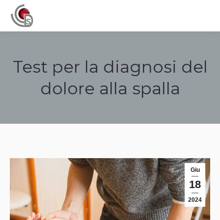
Navigation
Test per la diagnosi del
dolore alla spalla
Tu sei qui:
Giu
18
2024