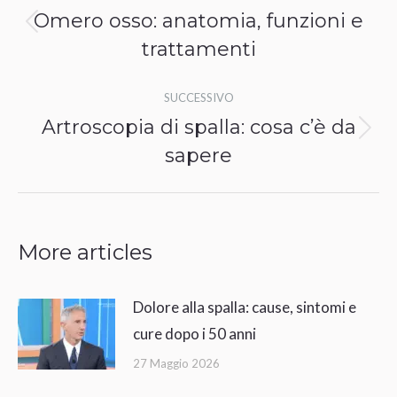
tra
Omero osso: anatomia, funzioni e
Post
i
trattamenti
precedente:
post
SUCCESSIVO
Artroscopia di spalla: cosa c’è da
Prossimo
sapere
post:
More articles
Dolore alla spalla: cause, sintomi e
cure dopo i 50 anni
27 Maggio 2026