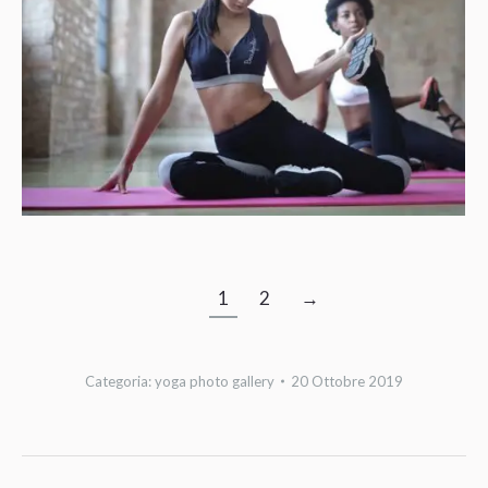
1
2
→
Categoria:
yoga photo gallery
20 Ottobre 2019
Album