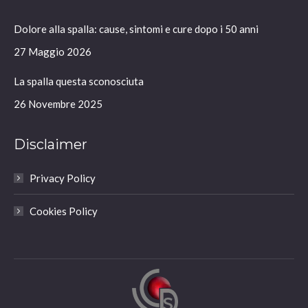
in
in
in
in
Dolore alla spalla: cause, sintomi e cure dopo i 50 anni
new
new
new
new
window
window
window
window
27 Maggio 2026
La spalla questa sconosciuta
26 Novembre 2025
Disclaimer
Privacy Policy
Cookies Policy