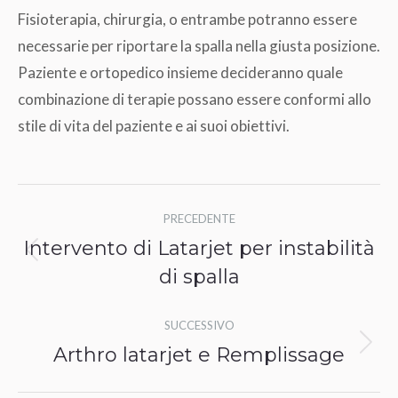
Fisioterapia, chirurgia, o entrambe potranno essere
necessarie per riportare la spalla nella giusta posizione.
Paziente e ortopedico insieme decideranno quale
combinazione di terapie possano essere conformi allo
stile di vita del paziente e ai suoi obiettivi.
Naviga
PRECEDENTE
tra
Intervento di Latarjet per instabilità
Post
i
di spalla
precedente:
post
SUCCESSIVO
Arthro latarjet e Remplissage
Prossimo
post: