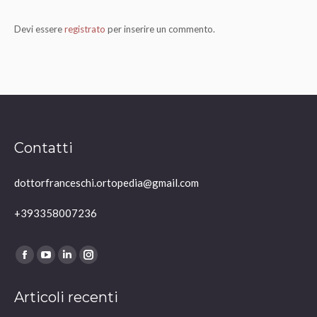
Devi essere
registrato
per inserire un commento.
Contatti
dottorfranceschi.ortopedia@gmail.com
+393358007236
Ci puoi trovare su:
Facebook
YouTube
Linkedin
Instagram
page
page
page
page
Articoli recenti
opens
opens
opens
opens