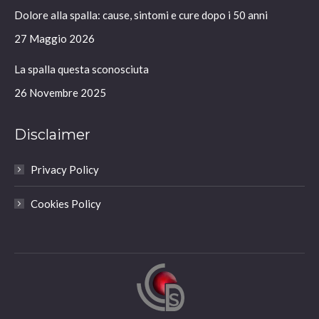
in
in
in
in
Dolore alla spalla: cause, sintomi e cure dopo i 50 anni
new
new
new
new
window
window
window
window
27 Maggio 2026
La spalla questa sconosciuta
26 Novembre 2025
Disclaimer
Privacy Policy
Cookies Policy