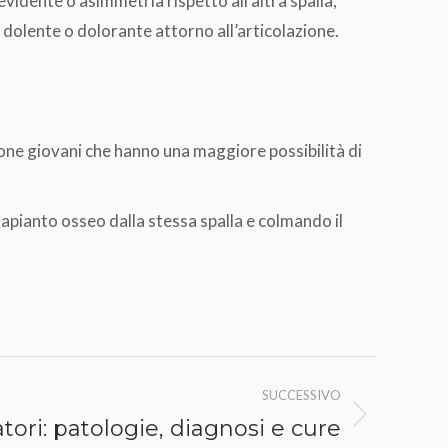
evidente o asimmetria rispetto all’altra spalla,
ea dolente o dolorante attorno all’articolazione.
rsone giovani che hanno una maggiore possibilità di
trapianto osseo dalla stessa spalla e colmando il
SUCCESSIVO
atori: patologie, diagnosi e cure