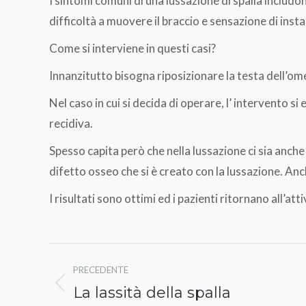
I sintomi comuni di una lussazione di spalla includo
difficoltà a muovere il braccio e sensazione di insta
Come si interviene in questi casi?
Innanzitutto bisogna riposizionare la testa dell’ome
Nel caso in cui si decida di operare, l’ intervento 
recidiva.
Spesso capita però che nella lussazione ci sia anche
difetto osseo che si è creato con la lussazione. An
I risultati sono ottimi ed i pazienti ritornano all’att
Naviga
PRECEDENTE
tra
La lassità della spalla
Post