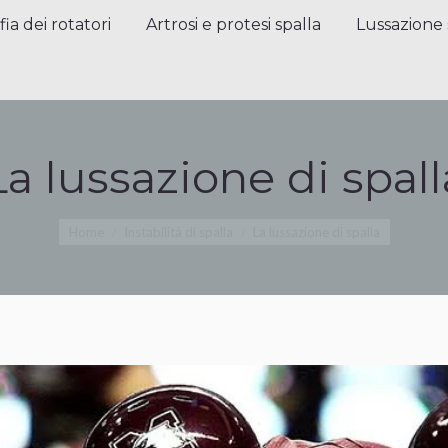
a dei rotatori
Artrosi e protesi spalla
Lussazione sp
fia dei rotatori
Artrosi e protesi spalla
Lussazione 
La lussazione di spall
Tu sei qui:
Home
Instabilità di spalla
La lussazione di spalla