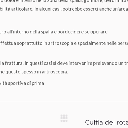
no dolore intenso nella zona della spalla, gonfiore, deformità 
bilità articolare. In alcuni casi, potrebbe esserci anche un’ar
ro all’interno della spalla e poi decidere se operare.
si effettua soprattutto in artroscopia e specialmente nelle pe
 la frattura. In questi casi si deve intervenire prelevando un 
che questo spesso in artroscopia.
ività sportiva di prima
Cuffia dei rot
Prossimo