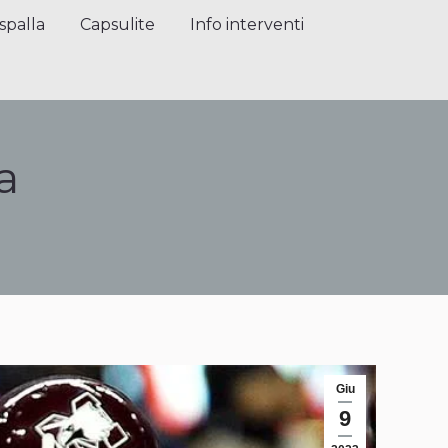
alla
Capsulite
Info interventi
Press
spalla
Capsulite
Info interventi
a
Giu
9