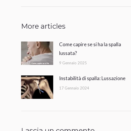
i
precedente:
post
More articles
Come capire se si ha la spalla
lussata?
9 Gennaio 2025
Instabilità di spalla: Lussazione
17 Gennaio 2024
Lascia un commento