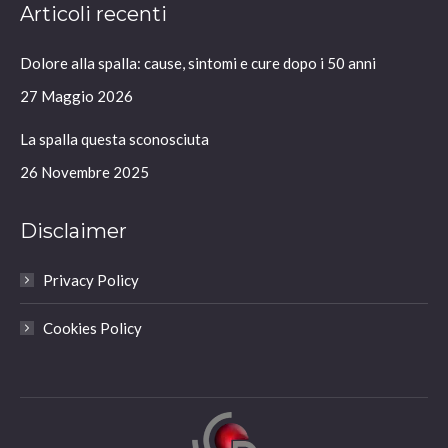
Articoli recenti
opens
opens
opens
opens
in
in
in
in
Dolore alla spalla: cause, sintomi e cure dopo i 50 anni
new
new
new
new
window
window
window
window
27 Maggio 2026
La spalla questa sconosciuta
26 Novembre 2025
Disclaimer
Privacy Policy
Cookies Policy