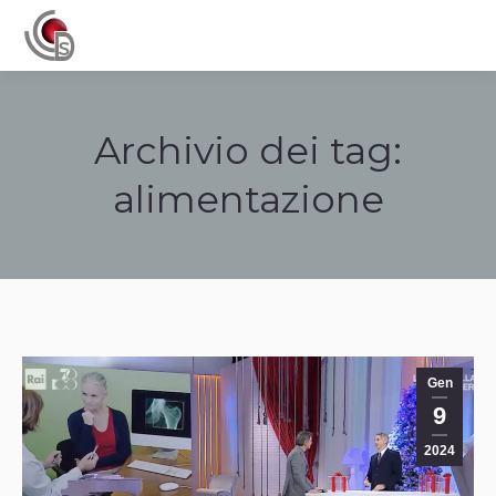
Navigation
Archivio dei tag:
alimentazione
Tu sei qui:
Gen
9
2024