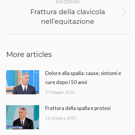
post
SUCCESSIVO
Frattura della clavicola
Prossimo
nell’equitazione
post:
More articles
Dolore alla spalla: cause, sintomi e
cure dopo i 50 anni
27 Maggio 2026
Frattura della spalla e protesi
15 Ottobre 2025