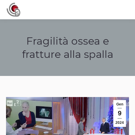
Navigation
Fragilità ossea e
fratture alla spalla
Tu sei qui:
Gen
9
2024