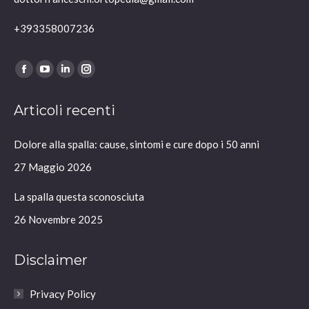
+393358007236
Ci puoi trovare su:
Facebook
YouTube
Linkedin
Instagram
page
page
page
page
Articoli recenti
opens
opens
opens
opens
in
in
in
in
Dolore alla spalla: cause, sintomi e cure dopo i 50 anni
new
new
new
new
window
window
window
window
27 Maggio 2026
La spalla questa sconosciuta
26 Novembre 2025
Disclaimer
Privacy Policy