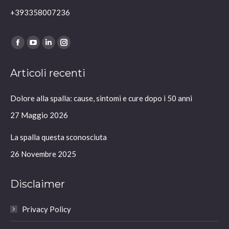
+393358007236
Ci puoi trovare su:
Facebook
YouTube
Linkedin
Instagram
page
page
page
page
Articoli recenti
opens
opens
opens
opens
in
in
in
in
Dolore alla spalla: cause, sintomi e cure dopo i 50 anni
new
new
new
new
window
window
window
window
27 Maggio 2026
La spalla questa sconosciuta
26 Novembre 2025
Disclaimer
Privacy Policy