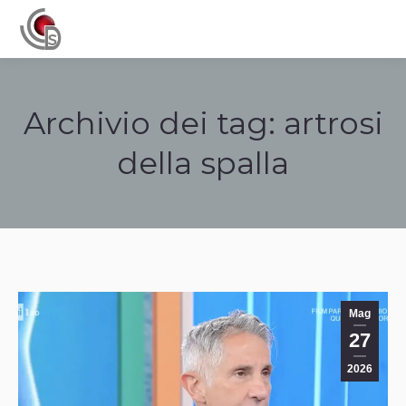
Navigation
Archivio dei tag:
artrosi
della spalla
Tu sei qui:
Mag
27
2026