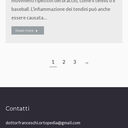
movimenti ripetitivi del braccio, come il tennis o il
baseball. L’infiammazione dei tendini può anche
essere causata…
Read more
1
2
3
→
Contatti
dottorfranceschi.ortopedia@gmail.com