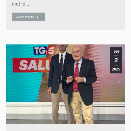
dietro…
Read more
Set
2
2025