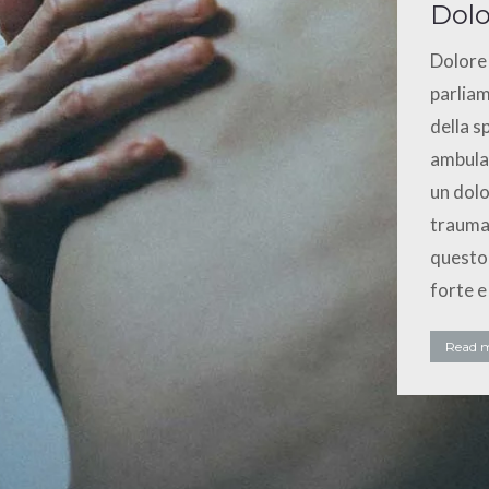
Dolo
Dolore 
parliam
della s
ambula
un dolo
trauma,
questo
forte 
Read 