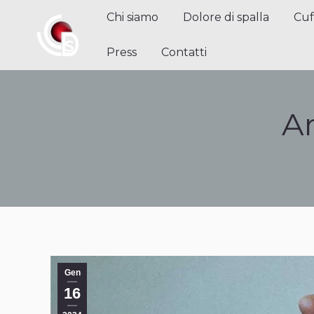
Chi siamo
Dolore di spalla
Cuffi
Chi siamo
Dolore di spalla
Cuf
Contatti
Press
Contatti
Ar
Gen
16