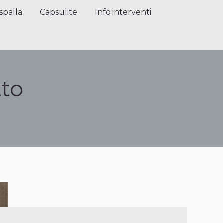
alla
Capsulite
Info interventi
Press
spalla
Capsulite
Info interventi
tto