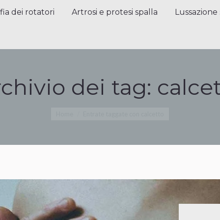
a dei rotatori
Artrosi e protesi spalla
Lussazione sp
fia dei rotatori
Artrosi e protesi spalla
Lussazione 
chivio dei tag:
calce
Tu sei qui:
Home
Entrate taggate con calcetto