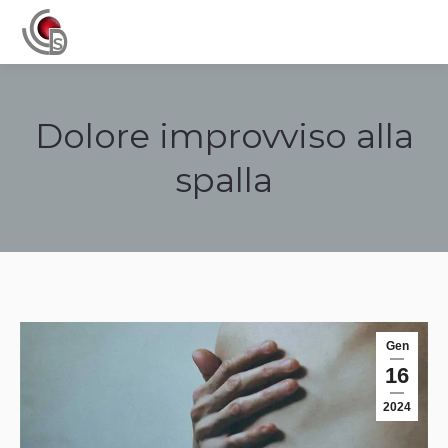
Navigation
Dolore improvviso alla
spalla
Tu sei qui:
Gen
16
2024