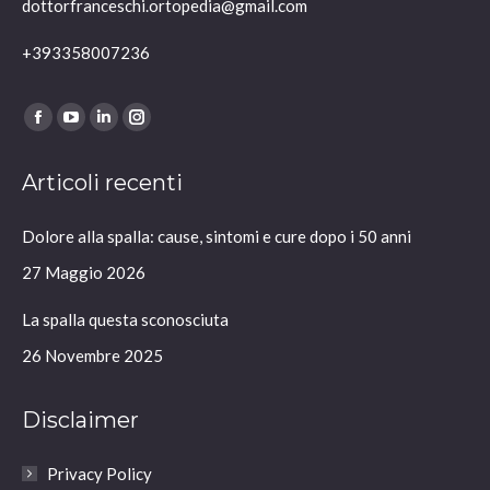
dottorfranceschi.ortopedia@gmail.com
+393358007236
Ci puoi trovare su:
Facebook
YouTube
Linkedin
Instagram
page
page
page
page
Articoli recenti
opens
opens
opens
opens
in
in
in
in
Dolore alla spalla: cause, sintomi e cure dopo i 50 anni
new
new
new
new
window
window
window
window
27 Maggio 2026
La spalla questa sconosciuta
26 Novembre 2025
Disclaimer
Privacy Policy