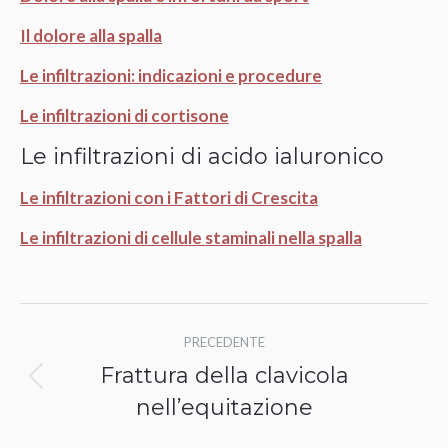
Il dolore alla spalla
Le infiltrazioni: indicazioni e procedure
Le infiltrazioni di cortisone
Le infiltrazioni di acido ialuronico
Le infiltrazioni con i Fattori di Crescita
Le infiltrazioni di cellule staminali nella spalla
Naviga
PRECEDENTE
tra
Frattura della clavicola
Post
i
nell’equitazione
precedente: