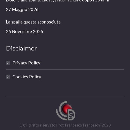
new
new
new
new
window
window
window
window
27 Maggio 2026
La spalla questa sconosciuta
26 Novembre 2025
Disclaimer
Privacy Policy
Cookies Policy
Ogni diritto riservato Prof. Francesco Franceschi 2023