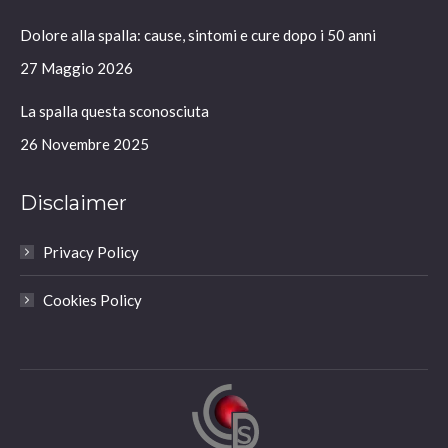
in
in
in
in
Dolore alla spalla: cause, sintomi e cure dopo i 50 anni
new
new
new
new
window
window
window
window
27 Maggio 2026
La spalla questa sconosciuta
26 Novembre 2025
Disclaimer
Privacy Policy
Cookies Policy