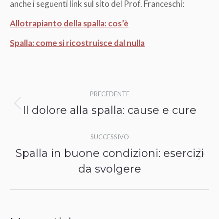
anche i seguenti link sul sito del Prof. Franceschi:
Allotrapianto della spalla: cos’è
Spalla: come si ricostruisce dal nulla
Naviga
PRECEDENTE
tra
Il dolore alla spalla: cause e cure
Post
i
precedente:
SUCCESSIVO
post
Spalla in buone condizioni: esercizi
Prossimo
da svolgere
post: